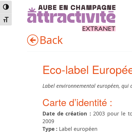
Passer en contraste élevé
Changer la taille de la police
Back
Eco-label Europé
Label environnemental européen, qui 
Carte d’identité :
Date de création :
2003 pour le to
2009
Type :
Label européen