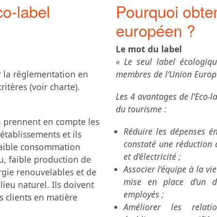
o-label
Pourquoi obten
européen ?
Le mot du label
« Le seul label écologiqu
r la réglementation en
membres de l’Union Europ
tères (voir charte).
Les 4 avantages de l’Eco-l
du tourisme :
en prennent en compte les
Réduire les dépenses éne
tablissements et ils
constaté une réduction 
 faible consommation
et d’électricité ;
u, faible production de
Associer l’équipe à la vie
ergie renouvelables et de
mise en place d’un di
ieu naturel. Ils doivent
employés ;
s clients en matière
Améliorer les relat