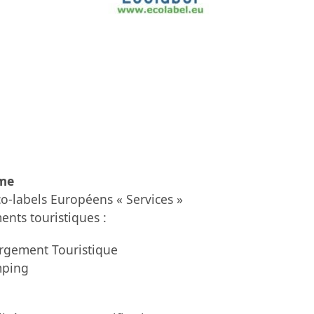
mme
Eco-labels Européens « Services »
nts touristiques :
ergement Touristique
mping