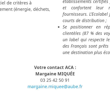
établissements certifiés
iel de critères à
et confortent leur 
nement (énergie, déchets,
fournisseurs. L’Ecolabel
courts de distribution ;
Se positionner en rép
clientèles (87 % des vo
un label qui respecte l
des Français sont prêts
une destination plus éco
Votre contact ACA :
Margaine MIQUÉE
03 25 42 50 91
margaine.miquee@aube.fr