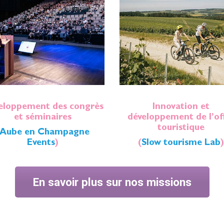
eloppement des congrès
Innovation et
et séminaires
développement de l’of
touristique
Aube en Champagne
Events
)
(
Slow tourisme Lab
En savoir plus sur nos missions